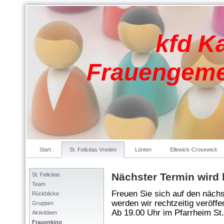
kfd K
Frauengeme
Start
St. Felicitas Vreden
Lünten
Ellewick-Crosewick
Nächster Termin wird
St. Felicitas
Team
Freuen Sie sich auf den nächs
Rückblicke
werden wir rechtzeitig veröffe
Gruppen
Ab 19.00 Uhr im Pfarrheim St
Aktivitäten
Frauenkino