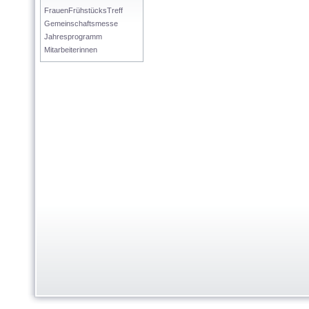
FrauenFrühstücksTreff
Gemeinschaftsmesse
Jahresprogramm
Mitarbeiterinnen