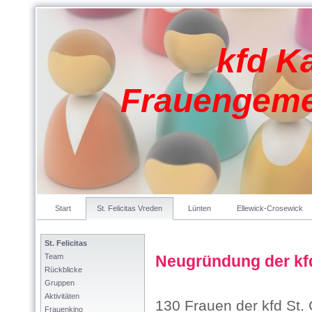
kfd K
Frauengeme
Start
St. Felicitas Vreden
Lünten
Ellewick-Crosewick
St. Felicitas
Team
Neugründung der kfd 
Rückblicke
Gruppen
Aktivitäten
130 Frauen der kfd St.
Frauenkino