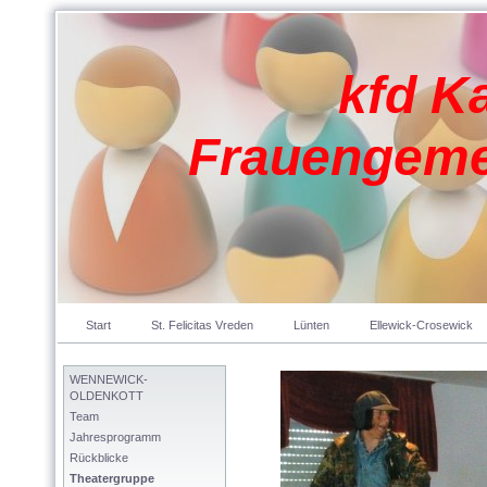
kfd K
Frauengeme
Start
St. Felicitas Vreden
Lünten
Ellewick-Crosewick
WENNEWICK-
OLDENKOTT
Team
Jahresprogramm
Rückblicke
Theatergruppe